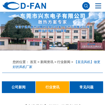
网站首页
关于妖精视频网站下载
公司简介
董事长寄语
发展历程
公司优势
企业文化
荣誉资质
企业风采
仪器设备
视频中心
产品中心
DC轴流风扇
DC鼓风机
AC轴流风扇
EC轴流风扇
横流风扇
支架风扇
应用案例
您的位置：
首页
>
新闻资讯
>
行业新闻
>
【直流风机】做更
好的风机厂家
工程案例
解决方案
新闻资讯
公司新闻
行业资讯
常见问题
公司新闻
行业资讯
常见问题
联系妖精视频网站下载
联系方式
客户留言
人才招聘