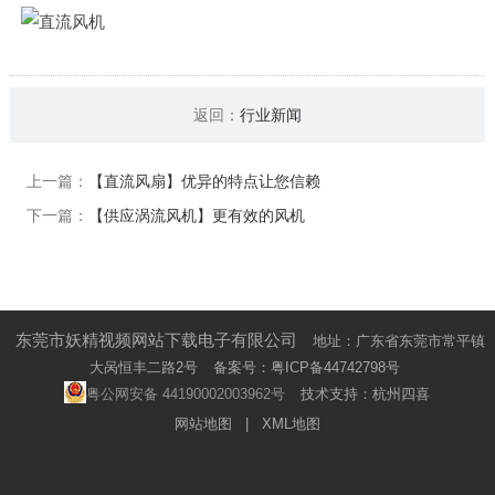
返回：
行业新闻
上一篇：
【直流风扇】优异的特点让您信赖
下一篇：
【供应涡流风机】更有效的风机
东莞市妖精视频网站下载电子有限公司
地址：广东省东莞市常平镇
大呙恒丰二路2号
备案号：
粤ICP备44742798号
粤公网安备 44190002003962号
技术支持：
杭州四喜
网站地图
|
XML地图