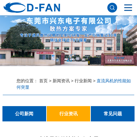
网站首页
关于妖精视频网站下载
公司简介
董事长寄语
发展历程
公司优势
企业文化
荣誉资质
企业风采
仪器设备
视频中心
产品中心
DC轴流风扇
DC鼓风机
AC轴流风扇
EC轴流风扇
横流风扇
支架风扇
应用案例
您的位置：
首页
>
新闻资讯
>
行业新闻
>
直流风机的性能如
何突显
工程案例
解决方案
新闻资讯
公司新闻
行业资讯
常见问题
公司新闻
行业资讯
常见问题
联系妖精视频网站下载
联系方式
客户留言
人才招聘