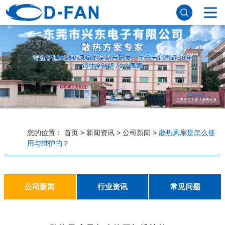
网站首页
关于妖精视频网站下载
公司简介
董事长寄语
发展历程
公司优势
企业文化
荣誉资质
企业风采
仪器设备
视频中心
产品中心
DC轴流风扇
DC鼓风机
AC轴流风扇
EC轴流风扇
横流风扇
支架风扇
应用案例
您的位置：
首页
>
新闻资讯
>
公司新闻
>
散热风扇是怎么使
用与维护的？
工程案例
解决方案
新闻资讯
公司新闻
行业资讯
常见问题
公司新闻
行业资讯
常见问题
联系妖精视频网站下载
联系方式
客户留言
人才招聘