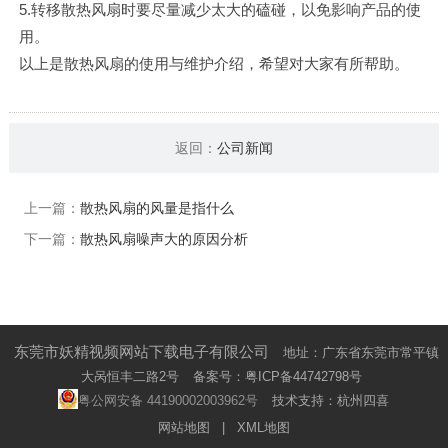
5.转移散热风扇时要尽量减少太大的磕碰，以免影响产品的使
用。
以上是散热风扇的使用与维护介绍，希望对大家有所帮助。
返回：
公司新闻
上一篇：
散热风扇的风量是指什么
下一篇：
散热风扇噪声大的原因分析
东莞市妖精视频网站下载电子有限公司
地址：广东省东莞市常平镇
大呙恒丰二路2号
备案号：
粤ICP备44742798号
粤公网安备 44190002003962号
技术支持：
杭州四喜
网站地图
|
XML地图