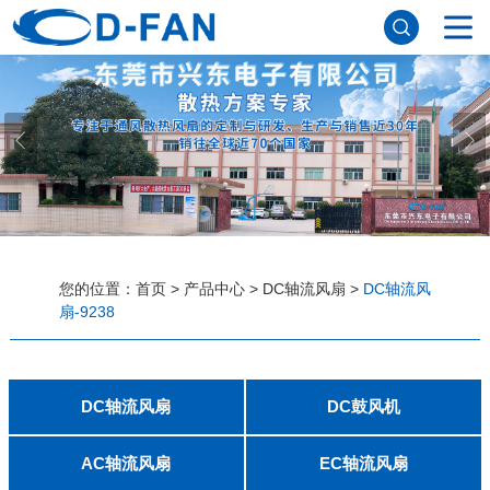
网站首页
关于妖精视频网站下载
公司简介
董事长寄语
发展历程
公司优势
企业文化
荣誉资质
企业风采
仪器设备
视频中心
产品中心
应用案例
您的位置：
首页
>
产品中心
>
DC轴流风扇
>
DC轴流风
扇-9238
工程案例
解决方案
新闻资讯
公司新闻
行业资讯
常见问题
DC轴流风扇
DC鼓风机
联系妖精视频网站下载
2006
2010
2507
2510
3006
3007
3010
3510
4007
4010-B
4015
4020
4028
4510
5010
5015
5020
5025
6010
6015
6020
6025
6038
7010
7015
7025
8010
8015
8025-A
8025-B
8038
9025-B
8020
9238
1225-A
1225-B
1232
1238-A
1238-B
1425
1751
20060
2006
3507
4008
DFM4010B
4020
4506-A
4506-B
5008
5010
5015-A
5015-B
5016
5020-A
5020-B
5025-A
5025-B
6006
6008
6015-A
6015-B
6020
6025
6028-A
6028-B
7515
7525
7530-A
7530-B
8030-A
8030-B
9330-A
9330-C
9733
10033
1232
AC轴流风扇
EC轴流风扇
联系方式
客户留言
人才招聘