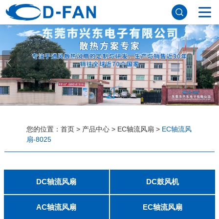
网站首页
关于妖精视频网站下载
公司简介
董事长寄语
发展历程
公司优势
企业文化
荣誉资质
企业风采
仪器设备
视频中心
产品中心
应用案例
您的位置：
首页
>
产品中心
>
EC轴流风扇
>
EC轴流风
扇-8025
工程案例
解决方案
新闻资讯
公司新闻
行业资讯
常见问题
DC轴流风扇
DC鼓风机
联系妖精视频网站下载
2006
2010
2507
2510
3006
3007
3010
3510
4007
4010-B
4015
4020
4028
4510
5010
5015
5020
5025
6010
6015
6020
6025
6038
7010
7015
7025
8010
8015
8025-A
8025-B
8038
9025-B
8020
9238
1225-A
1225-B
1232
1238-A
1238-B
1425
1751
20060
2006
3507
4008
DFM4010B
4020
4506-A
4506-B
5008
5010
5015-A
5015-B
5016
5020-A
5020-B
5025-A
5025-B
6006
6008
6015-A
6015-B
6020
6025
6028-A
6028-B
7515
7525
7530-A
7530-B
8030-A
8030-B
9330-A
9330-C
9733
10033
1232
AC轴流风扇
EC轴流风扇
联系方式
客户留言
人才招聘