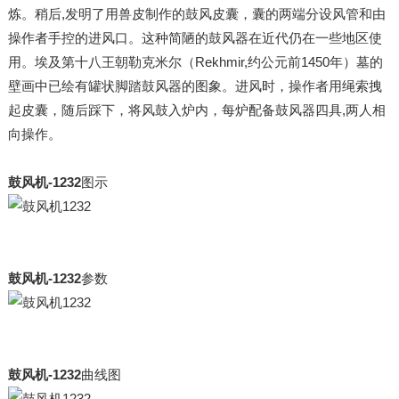
炼。稍后,发明了用兽皮制作的鼓风皮囊，囊的两端分设风管和由
操作者手控的进风口。这种简陋的鼓风器在近代仍在一些地区使
用。埃及第十八王朝勒克米尔（Rekhmir,约公元前1450年）墓的
壁画中已绘有罐状脚踏鼓风器的图象。进风时，操作者用绳索拽
起皮囊，随后踩下，将风鼓入炉内，每炉配备鼓风器四具,两人相
向操作。
鼓风机-1232
图示
鼓风机-1232
参数
鼓风机-1232
曲线图