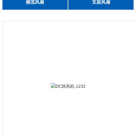
English
横流风扇
支架风扇
DC 030
3010
4010
5010
6010
6025
8015
5032碟形
8030碟形
9025
9025碟形
1225
1025碟形
1025
1225碟形
1525碟形
12538离心