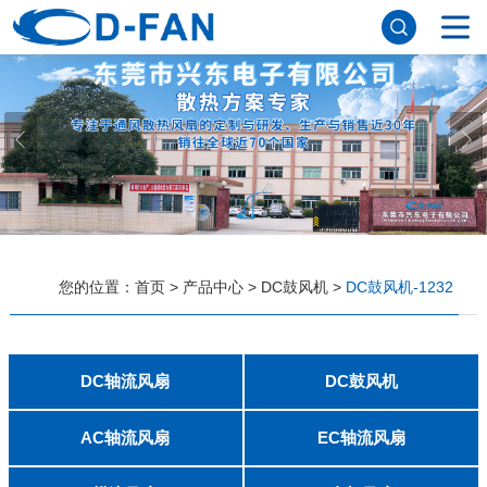
网站首页
关于妖精视频网站下载
公司简介
董事长寄语
发展历程
公司优势
企业文化
荣誉资质
企业风采
仪器设备
视频中心
产品中心
应用案例
您的位置：
首页
>
产品中心
>
DC鼓风机
>
DC鼓风机-1232
工程案例
解决方案
新闻资讯
公司新闻
行业资讯
DC轴流风扇
DC鼓风机
常见问题
2006
2010
2507
2510
3006
3007
3010
3510
4007
4010-B
4015
4020
4028
4510
5010
5015
5020
5025
6010
6015
6020
6025
6038
7010
7015
7025
8010
8015
8025-A
8025-B
8038
9025-B
8020
9238
1225-A
1225-B
1232
1238-A
1238-B
1425
1751
20060
2006
3507
4008
DFM4010B
4020
4506-A
4506-B
5008
5010
5015-A
5015-B
5016
5020-A
5020-B
5025-A
5025-B
6006
6008
6015-A
6015-B
6020
6025
6028-A
6028-B
7515
7525
7530-A
7530-B
8030-A
8030-B
9330-A
9330-C
9733
10033
1232
联系妖精视频网站下载
AC轴流风扇
EC轴流风扇
8025
8038
9225
9238
1225
1238
1738
1751
2260
6025
8025
8038
9225
9238
1238
联系方式
客户留言
人才招聘