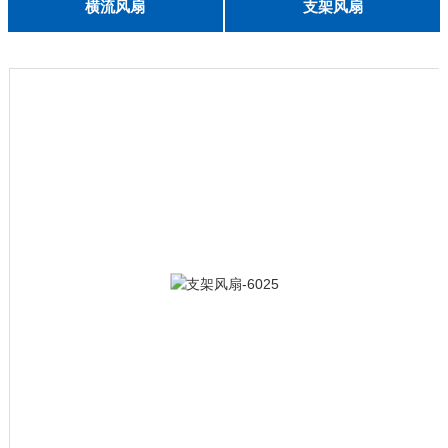
English
横流风扇
支架风扇
DC 030
3010
4010
5010
6010
6025
8015
5032碟形
8030碟形
9025
9025碟形
1225
1025碟形
1025
1225碟形
1525碟形
12538离心