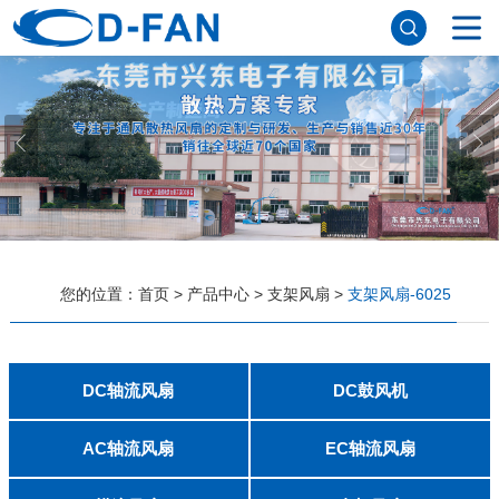
网站首页
关于妖精视频网站下载
公司简介
董事长寄语
发展历程
公司优势
企业文化
荣誉资质
企业风采
仪器设备
视频中心
产品中心
应用案例
您的位置：
首页
>
产品中心
>
支架风扇
>
支架风扇-6025
工程案例
解决方案
新闻资讯
公司新闻
行业资讯
DC轴流风扇
DC鼓风机
常见问题
2006
2010
2507
2510
3006
3007
3010
3510
4007
4010-B
4015
4020
4028
4510
5010
5015
5020
5025
6010
6015
6020
6025
6038
7010
7015
7025
8010
8015
8025-A
8025-B
8038
9025-B
8020
9238
1225-A
1225-B
1232
1238-A
1238-B
1425
1751
20060
2006
3507
4008
DFM4010B
4020
4506-A
4506-B
5008
5010
5015-A
5015-B
5016
5020-A
5020-B
5025-A
5025-B
6006
6008
6015-A
6015-B
6020
6025
6028-A
6028-B
7515
7525
7530-A
7530-B
8030-A
8030-B
9330-A
9330-C
9733
10033
1232
联系妖精视频网站下载
AC轴流风扇
EC轴流风扇
8025
8038
9225
9238
1225
1238
1738
1751
2260
6025
8025
8038
9225
9238
1238
联系方式
客户留言
人才招聘