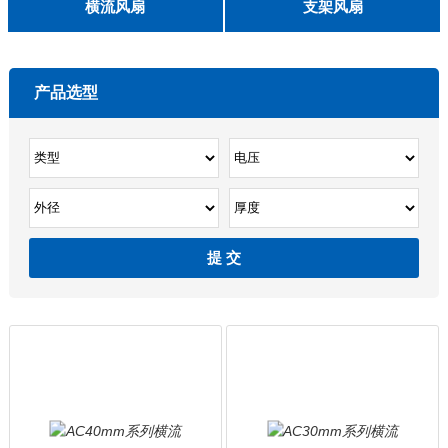
English
横流风扇
支架风扇
DC 030
3010
4010
5010
6010
6025
8015
5032碟形
8030碟形
9025
9025碟形
1225
1025碟形
1025
1225碟形
1525碟形
12538离心
产品选型