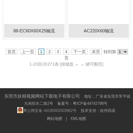
88-EC60X60X25轴流
AC220X60轴流
首页
上一页
1
2
3
4
下一页
末页
转到第
页
1-
23
页/共
271
条
[按键盘 ← → 键可翻页]
东莞市妖精视频网站下载电子有限公司
地址：广东省东莞市常平镇
大呙恒丰二路2号
备案号：
粤ICP备44742798号
粤公网安备 44190002003962号
技术支持：
杭州四喜
网站地图
|
XML地图