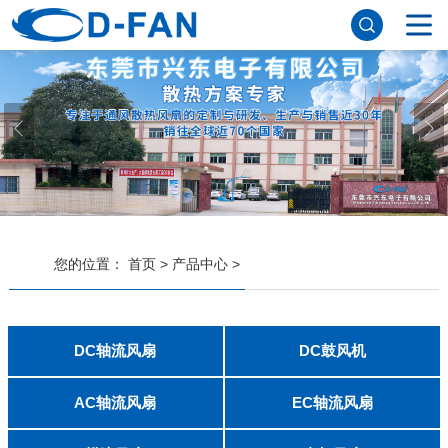
网站首页
关于妖精视频网站下载
公司简介
董事长寄语
发展历程
公司优势
企业文化
荣誉资质
企业风采
仪器设备
视频中心
产品中心
DC轴流风扇
DC鼓风机
AC轴流风扇
EC轴流风扇
横流风扇
支架风扇
应用案例
您的位置：
首页
>
产品中心
>
工程案例
解决方案
新闻资讯
公司新闻
行业资讯
DC轴流风扇
DC鼓风机
常见问题
2006
2010
2507
2510
3006
3007
3010
3510
4007
4010-B
4015
4020
4028
4510
5010
5015
5020
5025
6010
6015
6020
6025
6038
7010
7015
7025
8010
8015
8025-A
8025-B
8038
9025-B
8020
9238
1225-A
1225-B
1232
1238-A
1238-B
1425
1751
20060
2006
3507
4008
DFM4010B
4020
4506-A
4506-B
5008
5010
5015-A
5015-B
5016
5020-A
5020-B
5025-A
5025-B
6006
6008
6015-A
6015-B
6020
6025
6028-A
6028-B
7515
7525
7530-A
7530-B
8030-A
8030-B
9330-A
9330-C
9733
10033
1232
联系妖精视频网站下载
AC轴流风扇
EC轴流风扇
8025
8038
9225
9238
1225
1238
1738
1751
2260
6025
8025
8038
9225
9238
1238
联系方式
客户留言
人才招聘