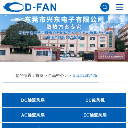
网站首页
关于妖精视频网站下载
公司简介
董事长寄语
发展历程
公司优势
企业文化
荣誉资质
企业风采
仪器设备
视频中心
产品中心
应用案例
您的位置：
首页
>
产品中心
>
>
直流风扇1425
工程案例
解决方案
新闻资讯
公司新闻
行业资讯
DC轴流风扇
DC鼓风机
常见问题
2006
2010
2507
2510
3006
3007
3010
3510
4007
4010-B
4015
4020
4028
4510
5010
5015
5020
5025
6010
6015
6020
6025
6038
7010
7015
7025
8010
8015
8025-A
8025-B
8038
9025-B
8020
9238
1225-A
1225-B
1232
1238-A
1238-B
1425
1751
20060
2006
3507
4008
DFM4010B
4020
4506-A
4506-B
5008
5010
5015-A
5015-B
5016
5020-A
5020-B
5025-A
5025-B
6006
6008
6015-A
6015-B
6020
6025
6028-A
6028-B
7515
7525
7530-A
7530-B
8030-A
8030-B
9330-A
9330-C
9733
10033
1232
联系妖精视频网站下载
AC轴流风扇
EC轴流风扇
8025
8038
9225
9238
1225
1238
1738
1751
2260
6025
8025
8038
9225
9238
1238
联系方式
客户留言
人才招聘