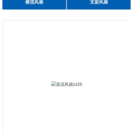
English
横流风扇
支架风扇
DC 030
3010
4010
5010
6010
6025
8015
5032碟形
8030碟形
9025
9025碟形
1225
1025碟形
1025
1225碟形
1525碟形
12538离心